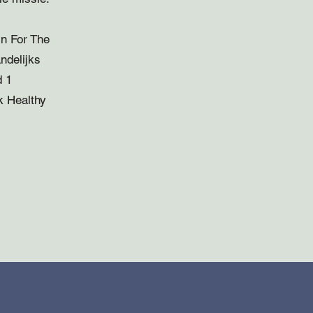
jn For The
ndelijks
d 1
k Healthy