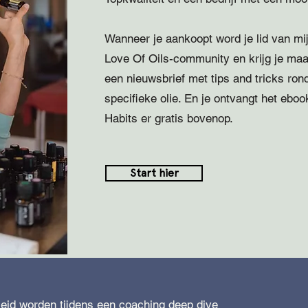
Wanneer je aankoopt word je lid van mi
Love Of Oils-community en krijg je maa
een nieuwsbrief met tips and tricks ron
specifieke olie. En je ontvangt het eboo
Habits er gratis bovenop.
Start hier
leid worden tijdens een coaching deep dive