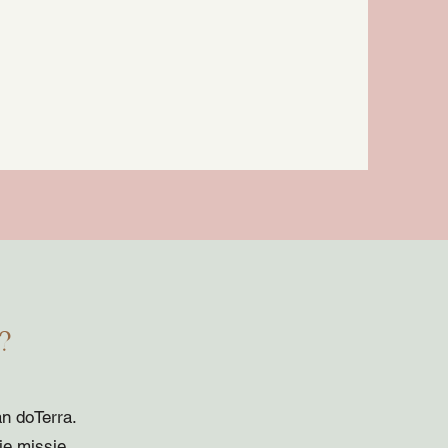
n?
an doTerra.
ie missie.