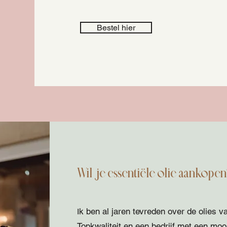
Bestel hier
Wil je essentiële olie aankope
k ben al jaren tevreden over de olies v
I
Topkwaliteit en een bedrijf met een moo