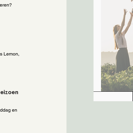
ieren?
ls Lemon,
seizoen
iddag en