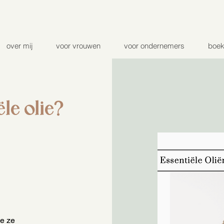
over mij
voor vrouwen
voor ondernemers
boe
le olie?
je ze