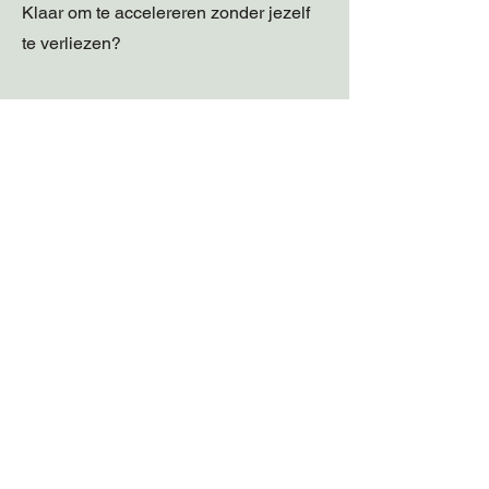
Klaar om te accelereren zonder jezelf
te verliezen?
Lees er alles over
embodied business
mentorship
Dé shift voor de vrouw die haar
business niet alleen wil laten groeien,