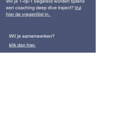
Wil je 1-op-1 begeleid worden tijdens
een coaching deep dive traject?
Vul
hier de vragenlijst in.
Wil je samenwerken?
klik dan hier.
Technisch probleem?
klik dan hier.
Schrijf je hier in op mijn nieuwsbrief en
ontvang als eerste de laatste nieuwtjes.
Ik deel snippets van het leven online: